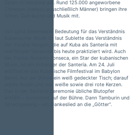
Opern in Havanna auf. Rund 125.000 angeworbene
Chinesen (nahezu ausschließlich Männer) bringen ihre
Sitten, Gebräuche und Musik mit.
Von ganz besonderer Bedeutung für das Verständnis
kubanischer Musik ist laut Sublette das Verständnis
der Yoruba Religion, die auf Kuba als Santería mit
vielfältigen Varianten bis heute praktiziert wird. Auch
der Pianist Roberto Fonseca, ein Star der kubanischen
Musik, ist ein Anhänger der Santería. Am 24. Juli
eröffnet er das Kubanische Filmfestival im Babylon
Berlin. Auf der Bühne ein weiß gedeckter Tisch; darauf
weiße Rosen und vier weiße sowie drei rote Kerzen.
Das in der Santería-Zeremonie übliche Blutopfer
entfällt – zumindest auf der Bühne. Dann Tamburin und
Sprechgesang – ein Dankeslied an die „Götter“.