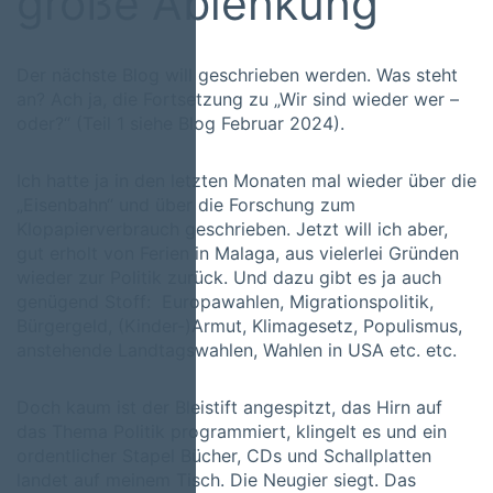
große Ablenkung
Der nächste Blog will geschrieben werden. Was steht
an? Ach ja, die Fortsetzung zu „Wir sind wieder wer –
oder?“ (Teil 1 siehe Blog Februar 2024).
Ich hatte ja in den letzten Monaten mal wieder über die
„Eisenbahn“ und über die Forschung zum
Klopapierverbrauch geschrieben. Jetzt will ich aber,
gut erholt von Ferien in Malaga, aus vielerlei Gründen
wieder zur Politik zurück. Und dazu gibt es ja auch
genügend Stoff: Europawahlen, Migrationspolitik,
Bürgergeld, (Kinder-)Armut, Klimagesetz, Populismus,
anstehende Landtagswahlen, Wahlen in USA etc. etc.
Doch kaum ist der Bleistift angespitzt, das Hirn auf
das Thema Politik programmiert, klingelt es und ein
ordentlicher Stapel Bücher, CDs und Schallplatten
landet auf meinem Tisch. Die Neugier siegt. Das