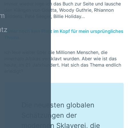
Immer wieder lege ich das Buch zur Seite und lausche
den Klängen von Odetta, Woody Guthrie, Rhiannon
um
Giddens, Pete Seeger, Billie Holiday…
tz
Immer noch kein Platz im Kopf für mein ursprüngliches
Thema.
Ich lese weiter über die Millionen Menschen, die
innerhalb Afrikas versklavt wurden. Aber wie ist das
heute, im 21. Jahrhundert. Hat sich das Thema endlich
erledigt?
Die neuesten globalen
Schätzungen der
modernen Sklaverei, die