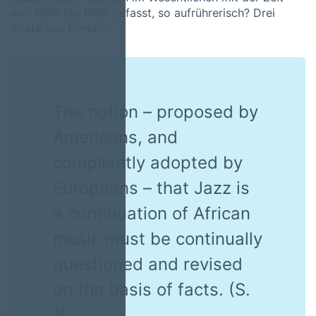
von 1890 bis 1930 befasst, so aufrührerisch? Drei
Zitate von Hendler:
The notion – proposed by
Americans, and
compliantly adopted by
Europeans – that Jazz is
a continuation of African
music must be continually
questioned and revised
on the basis of facts. (S.
1)