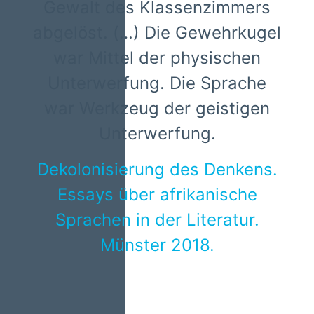
Gewalt des Klassenzimmers
abgelöst. (…) Die Gewehrkugel
war Mittel der physischen
Unterwerfung. Die Sprache
war Werkzeug der geistigen
Unterwerfung.
Dekolonisierung des Denkens.
Essays über afrikanische
Sprachen in der Literatur.
Münster 2018.