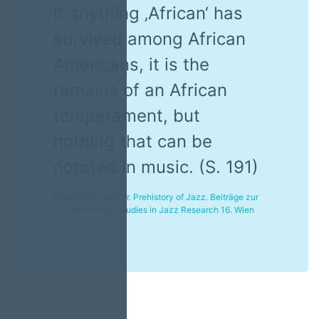
If anything ‚African‘ has
survived among African
Americans, it is the
remains of an African
temperament, but
nothing that can be
notated in music. (S. 191)
Maximilian Hendler. Prehistory of Jazz. Beiträge zur
Jazzforschung. Studies in Jazz Research 16. Wien
2023.