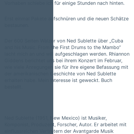
Vorhaben schiebe ich für einige Stunden nach hinten.
Erst einmal Pakete aufschnüren und die neuen Schätze
bestaunen.
Der 600 Seiten Wälzer von Ned Sublette über „Cuba
and his Music. From the First Drums to the Mambo“
lacht mich an und will aufgeschlagen werden. Rhiannon
Giddens berichtet uns bei ihrem Konzert im Februar,
wie viele Anregungen sie für ihre eigene Befassung mit
der amerikanischen Geschichte von Ned Sublette
erhalten habe. Mein Interesse ist geweckt. Buch
bestellt.
Ned Sublette (1951, New Mexico) ist Musiker,
Komponist, Produzent, Forscher, Autor. Er arbeitet mit
einflussreichen Vertretern der Avantgarde Musik