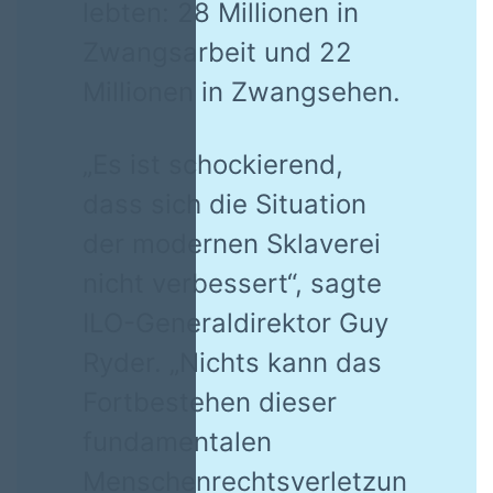
lebten: 28 Millionen in
Zwangsarbeit und 22
Millionen in Zwangsehen.
„Es ist schockierend,
dass sich die Situation
der modernen Sklaverei
nicht verbessert“, sagte
ILO-Generaldirektor Guy
Ryder. „Nichts kann das
Fortbestehen dieser
fundamentalen
Menschenrechtsverletzun