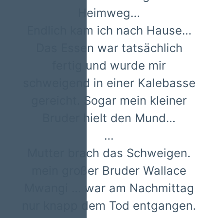
Heimweg…
Endlich kam ich nach Hause…
Das Essen war tatsächlich
fertig und wurde mir
schweigend in einer Kalebasse
gereicht. Sogar mein kleiner
Bruder hielt den Mund…
…
Mutter brach das Schweigen.
mein großer Bruder Wallace
Mwangi … war am Nachmittag
nur knapp dem Tod entgangen.