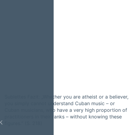
Sublettes Fazit: „Whether you are atheist or a believer,
you simply cannot understand Cuban music – or
Cuban musicians, who have a very high proportion of
practitioners in their ranks – without knowing these
k
figures.“ (S. 218)