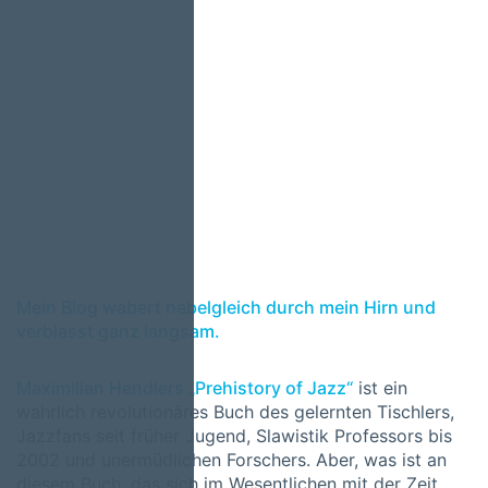
Mein Blog wabert nebelgleich durch mein Hirn und
verblasst ganz langsam.
Maximilian Hendlers „Prehistory of Jazz“
ist ein
wahrlich revolutionäres Buch des gelernten Tischlers,
Jazzfans seit früher Jugend, Slawistik Professors bis
2002 und unermüdlichen Forschers. Aber, was ist an
diesem Buch, das sich im Wesentlichen mit der Zeit