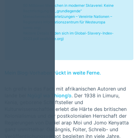
50 Millionen Menschen in moderner Sklaverei: Keine
Rechtfertigung für „grundlegende“
Menschenrechtsverletzungen – Vereinte Nationen –
Regionales Informationszentrum für Westeuropa
(unric.org)
Weitere Details finden sich im
Global-Slavery-Index-
2023.pdf (walkfree.org)
Mein Blog-Vorhaben rückt in weite Ferne.
Ich greife in das Fach mit afrikanischen Autoren und
lande bei
Ngũgĩ wa Thiong’o
. Der 1938 in Limuru,
Kenia, geborene Schriftsteller und
Kulturwissenschaftler erlebt die Härte des britischen
Kolonialismus und der postkolonialen Herrschaft der
Regierungen von Daniel arap Moi und Jomo Kenyatta
ganz unmittelbar. Gefängnis, Folter, Schreib- und
Veröffentlichungsverbot begleiten ihn viele Jahre.