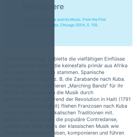
hemisphere
Ned Sublette. Cuba and his Music. From the First
Drums to the Mambo. Chicago 2004, S. 155.
Ausführlich belegt Sublette die vielfältigen Einflüsse
auf die Musik Kubas, die keinesfalls primär aus Afrika
(vor allem aus Kongo) stammen. Spanische
Immigranten bringen z. B. die Zarabande nach Kuba.
Kolonialmächte installieren „Marching Bands“ für ihr
Militär und bereichern die Musik durch
Blasinstrumente. Während der Revolution in Haiti (1791
– 1804 Unabhängigkeit) fliehen Franzosen nach Kuba
und bringen ihre musikalischen Traditionen mit.
Ballroom Tänze, etwa die populäre Contredanse,
erobert die Insel. Stars der klassischen Musik wie
Arditti und Bottesini leben, komponieren und führen