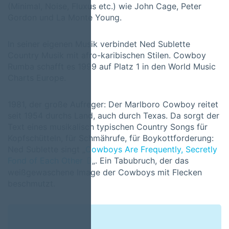
(Minimal, Noise, Fluxus etc.) wie John Cage, Peter
Gordon und La Monte Young.
In seiner eigenen Musik verbindet Ned Sublette
Country Musik mit afro-karibischen Stilen. Cowboy
Rumba schafft es 1999 auf Platz 1 in den World Music
Charts Europe.
1981, der große Aufreger: Der Marlboro Cowboy reitet
seit 1954 durchs Land, auch durch Texas. Da sorgt der
Text eines musikalisch typischen Country Songs für
Kopfschütteln, für Schmährufe, für Boykottforderung:
Ned Sublette singt „
Cowboys Are Frequently, Secretly
Fond of Each Other
„. Ein Tabubruch, der das
weißgewaschene Image der Cowboys mit Flecken
beschmutzt.