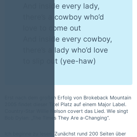
And inside every lady,
there’s a cowboy who’d
love to come out
And inside every cowboy,
there’s a lady who’d love
to slip out (yee-haw)
Erst nach dem großen Erfolg von Brokeback Mountain
2005 findet dieser Titel Platz auf einem Major Label.
Country-Star Willie Nelson covert das Lied. Wie singt
Bob Dylan: „The Times They Are a-Changing“.
Ich beginne zu lesen. Zunächst rund 200 Seiten über