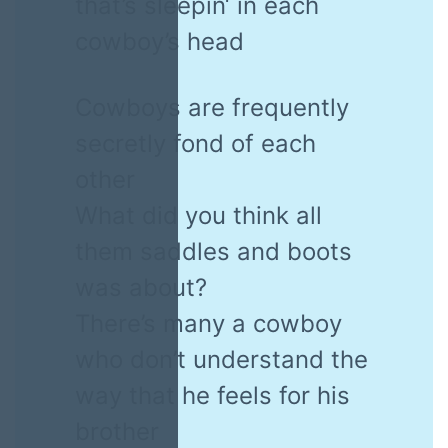
that’s sleepin‘ in each
cowboy’s head
Cowboys are frequently
secretly fond of each
other
What did you think all
them saddles and boots
was about?
There’s many a cowboy
who don’t understand the
way that he feels for his
brother