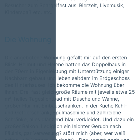
Besucher zum Spargelfest aus. Bierzelt, Livemusik,
Kinderspaß etc. etc.
Die Wohnung
Die angebotene Wohnung gefällt mir auf den ersten
Blick. Helmut und Helene hatten das Doppelhaus in
den 70ern in Eigenleistung mit Unterstützung einiger
Nachbarn gebaut und leben seitdem im Erdgeschoss
des Hinterhauses. Ich bekomme die Wohnung über
ihnen. Drei fast gleichgroße Räume mit jeweils etwa 25
m², helles Tageslichtbad mit Dusche und Wanne,
großer Flur mit Einbauschränken. In der Küche Kühl-
und Gefrierschrank, Spülmaschine und zahlreiche
Schränke, alles glänzend blau verkleidet. Und dazu ein
großer Balkon. Lediglich ein leichter Geruch nach
Fäulnis, gar Verwesung? stört mich (aber, wer weiß