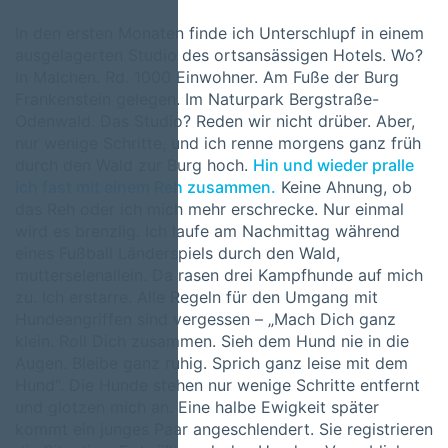
In den ersten Monaten finde ich Unterschlupf in einem
ausgelagerten Studio des ortsansässigen Hotels. Wo?
In Malchen. Rd. 1000 Einwohner. Am Fuße der Burg
Frankenstein gelegen. Im Naturpark Bergstraße-
Odenwald. Das Studio? Reden wir nicht drüber. Aber,
nur wenige Schritte, und ich renne morgens ganz früh
durch den Wald zur Burg hoch.
Hin und wieder pralle
ich fast mit einem Reh zusammen.
Keine Ahnung, ob
das Reh oder ich mich mehr erschrecke. Nur einmal
wird es brenzlig. Ich laufe am Nachmittag während
eines Fußball Länderspiels durch den Wald,
mutterselenallein. Da rasen drei Kampfhunde auf mich
zu. Ich erstarre. Alle Regeln für den Umgang mit
Hundeangriffen sind vergessen – „Mach Dich ganz
klein. Roll Dich zusammen. Sieh dem Hund nie in die
Augen. Bleibe ganz ruhig. Sprich ganz leise mit dem
Hund“. Die Hunde stehen nur wenige Schritte entfernt
und glotzen mich an. Eine halbe Ewigkeit später
kommt ein junges Paar angeschlendert. Sie registrieren