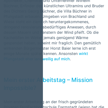
Apotheker, Chemiker und Unternehmer Wilhelm
Büchner, Erfinder des künstlichen Ultramins und Bruder
des Dichters Georg Büchner, die Villa Büchner in
Pfungstadt erbauen. Umgeben von Brachland und
Wiese steht ein ziemlich heruntergekommenes,
dringend renovierungsbedürftiges Anwesen, durch
dessen Mauern und Fenstern der Wind pfeift. Ob die
Kachelöfen im Winter jemals genügend Wärme
gespendet haben, scheint mir fraglich. Den gemütlich
wirkenden Bürgermeister Horst Baier lerne ich erst
einige Monate später kennen. Ansonsten
wirkt
Pfungstadt eher langweilig auf mich
.
Mein erster Arbeitstag – Mission
Impossible?
Mein erster Arbeitstag an der frisch gegründeten
Privaten FernFachhochschule Darmstadt (wieso hat die