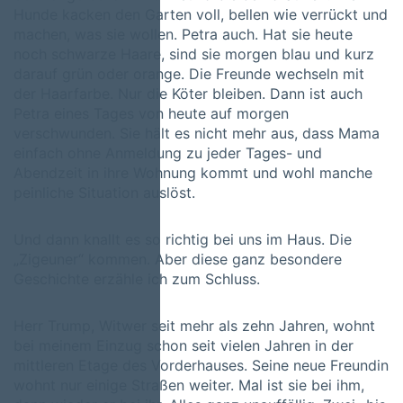
Hunde kacken den Garten voll, bellen wie verrückt und
machen, was sie wollen. Petra auch. Hat sie heute
noch schwarze Haare, sind sie morgen blau und kurz
darauf grün oder orange. Die Freunde wechseln mit
der Haarfarbe. Nur die Köter bleiben. Dann ist auch
Petra eines Tages von heute auf morgen
verschwunden. Sie hält es nicht mehr aus, dass Mama
einfach ohne Anmeldung zu jeder Tages- und
Abendzeit in ihre Wohnung kommt und wohl manche
peinliche Situation auslöst.
Und dann knallt es so richtig bei uns im Haus. Die
„Zigeuner“ kommen. Aber diese ganz besondere
Geschichte erzähle ich zum Schluss.
Herr Trump, Witwer seit mehr als zehn Jahren, wohnt
bei meinem Einzug schon seit vielen Jahren in der
mittleren Etage des Vorderhauses. Seine neue Freundin
wohnt nur einige Straßen weiter. Mal ist sie bei ihm,