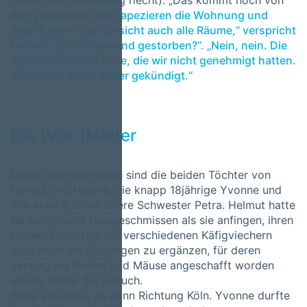
schon, wie Verwesung riecht). „Das kommt noch von
den Vormietern.
Wir tapezieren die Wohnung und
desinfizieren zur Vorsicht auch alle Räume,“ verspricht
Helmut. „Ist hier jemand gestorben?“. „Nein, nein. Die
Vormieter hatten Tiere, die wir nicht genehmigt hatten.
Wir haben ihnen daher gekündigt.“
Die (Vor-)Mieter
Meine Vormieterinnen sind die beiden Töchter von
Helmut und Helene, die knapp 18jährige Yvonne und
ihre etwa 5 Jahre ältere Schwester Petra. Helmut hatte
sie kurzerhand rausgeschmissen als sie anfingen, ihren
kleinen Privatzoo mit verschiedenen Käfigviechern
auch noch um Schlangen zu ergänzen, für deren
Versorgung Ratten und Mäuse angeschafft worden
waren. Daher der Geruch.
Petra verschlug es dann Richtung Köln. Yvonne durfte