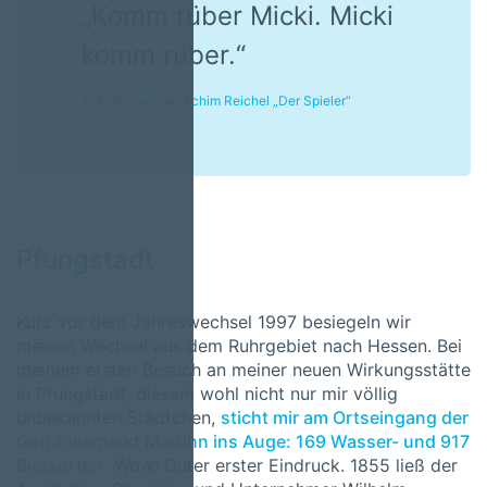
„Komm rüber Micki. Micki
komm rüber.“
In Anlehnung an Achim Reichel „Der Spieler“
Pfungstadt
Kurz vor dem Jahreswechsel 1997 besiegeln wir
meinen Wechsel aus dem Ruhrgebiet nach Hessen. Bei
meinem ersten Besuch an meiner neuen Wirkungsstätte
in Pfungstadt, diesem wohl nicht nur mir völlig
unbekannten Städtchen,
sticht mir am Ortseingang der
Getränkemarkt Maruhn ins Auge: 169 Wasser- und 917
Biersorten.
Wow! Guter erster Eindruck. 1855 ließ der