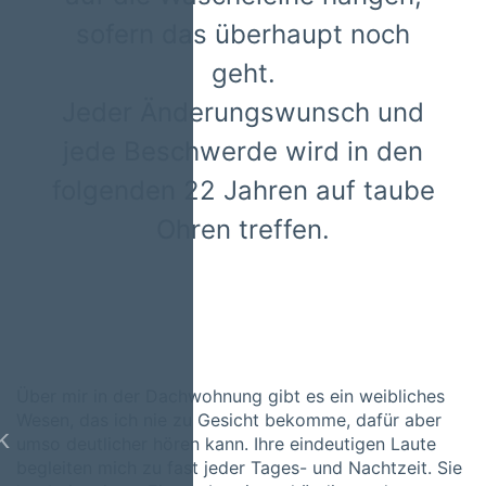
sofern das überhaupt noch
geht.
Jeder Änderungswunsch und
jede Beschwerde wird in den
folgenden 22 Jahren auf taube
Ohren treffen.
Über mir in der Dachwohnung gibt es ein weibliches
Wesen, das ich nie zu Gesicht bekomme, dafür aber
k
umso deutlicher hören kann. Ihre eindeutigen Laute
begleiten mich zu fast jeder Tages- und Nachtzeit. Sie