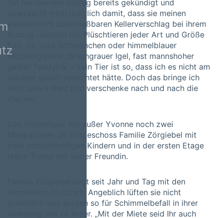
hat bei meinem Einzug bereits gekündigt und
überrascht mich lediglich damit, dass sie meinen
kleinen nicht abschließbaren Kellerverschlag bei ihrem
um
Auszug randvoll mit Plüschtieren jeder Art und Größe
füllt. Ob rosa Schweinchen oder himmelblauer
tz
Mischlingshund, braungrauer Igel, fast mannshoher
gelber Teddybär – kein Tier ist so, dass ich es nicht am
liebsten gleich vernichtet hätte. Doch das bringe ich
nicht übers Herz und verschenke nach und nach die
Viecher.
Das Vorderhaus hat außer Yvonne noch zwei
Mietparteien: im Erdgeschoss Familie Zörgiebel mit
zwei schulpflichtigen Kindern und in der ersten Etage
Herrn Trump mit seiner Freundin.
Familie Zörgiebel liegt seit Jahr und Tag mit den
Vermietern im Clinch. Angeblich lüften sie nicht
ordentlich und sorgen so für Schimmelbefall in ihrer
Wohnung und im Keller. „Mit der Miete seid Ihr auch