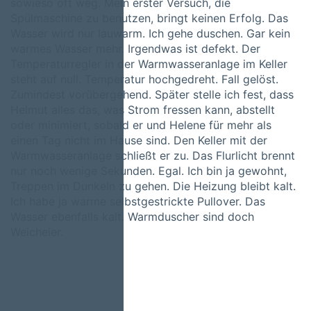
sowieso oft weg. Mein erster Versuch, die
Spülmaschine zu benutzen, bringt keinen Erfolg. Das
Wasser wird nur lauwarm. Ich gehe duschen. Gar kein
warmes Wasser mehr. Irgendwas ist defekt. Der
Temperaturregler in der Warmwasseranlage im Keller
steht auf null. Temperatur hochgedreht. Fall gelöst.
Zumindest vorübergehend. Später stelle ich fest, dass
Helmut alles das, was Strom fressen kann, abstellt
oder minimiert, sobald er und Helene für mehr als
einen Tag nicht im Hause sind. Den Keller mit der
Warmwasseranlage schließt er zu. Das Flurlicht brennt
nur noch wenige Sekunden. Egal. Ich bin ja gewohnt,
Treppen im Dunkeln zu gehen. Die Heizung bleibt kalt.
Ich habe ja warme selbstgestrickte Pullover. Das
Wasser ebenfalls kalt. Warmduscher sind doch
Weicheier.