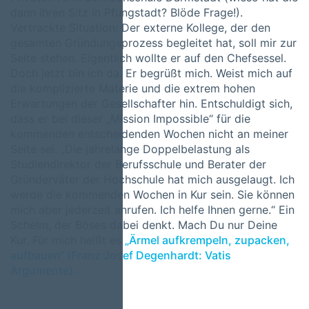
dann ihren Sitz in Pfungstadt? Blöde Frage!).
Vertrackte Situation: Der externe Kollege, der den
gesamten Gründungsprozess begleitet hat, soll mir zur
Seite stehen. Eigentlich wollte er auf den Chefsessel.
Doch jetzt bin ich da. Er begrüßt mich. Weist mich auf
die komplizierte Materie und die extrem hohen
Erwartungen der Gesellschafter hin. Entschuldigt sich,
dass er bei dieser „Mission Impossible“ für die
kommenden entscheidenden Wochen nicht an meiner
Seite sei. „Die jahrelange Doppelbelastung als
Studiendirektor der Berufsschule und Berater der
Gründerväter der Hochschule hat mich ausgelaugt. Ich
werde die kommenden Wochen in Kur sein. Sie können
mich aber jederzeit anrufen. Ich helfe Ihnen gerne.“ Ein
Schelm, der Böses dabei denkt. Mach Du nur Deine
Kur. Für mich heißt es
„Ärmel aufkrempeln, zupacken,
aufbauen“ (Franz Josef Degenhardt: Vatis
Argumente).