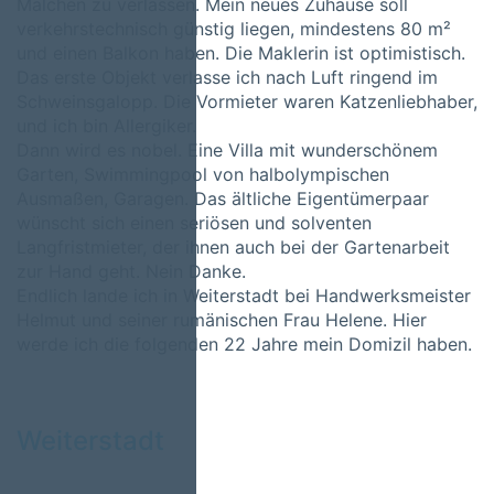
Malchen zu verlassen. Mein neues Zuhause soll
verkehrstechnisch günstig liegen, mindestens 80 m²
und einen Balkon haben. Die Maklerin ist optimistisch.
Das erste Objekt verlasse ich nach Luft ringend im
Schweinsgalopp. Die Vormieter waren Katzenliebhaber,
und ich bin Allergiker.
Dann wird es nobel. Eine Villa mit wunderschönem
Garten, Swimmingpool von halbolympischen
Ausmaßen, Garagen. Das ältliche Eigentümerpaar
wünscht sich einen seriösen und solventen
Langfristmieter, der ihnen auch bei der Gartenarbeit
zur Hand geht. Nein Danke.
Endlich lande ich in Weiterstadt bei Handwerksmeister
Helmut und seiner rumänischen Frau Helene. Hier
werde ich die folgenden 22 Jahre mein Domizil haben.
Weiterstadt