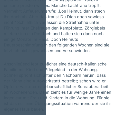
unisono prusten wir los. Manche Lachträne tropft.
Vermehrt Anfeuerungsrufe: „Los Helmut, dann stech
ihn doch ab. Aber das traust Du Dich doch sowieso
nicht.“ Schließlich verlassen die Streithähne unter
Führung ihrer Ehefrauen den Kampfplatz. Zörgiebels
mieten sich ein Postfach und halten sich dann noch
einige Monate im Haus. Doch Helmuts
Dauerbeschimpfung in den folgenden Wochen sind sie
letztlich nicht gewachsen und verschwinden.
Anschließend lebt zunächst eine deutsch-italienische
Familie mit Kind und Pflegekind in der Wohnung.
Schnell spricht sich unter den Nachbarn herum, dass
der Mann eine Autowerkstatt betreibt; schon wird er
Opfer erwarteter nachbarschaftlicher Schrauberarbeit
an Wochenenden. Dann zieht es für wenige Jahre einen
Ingenieur mit Frau und Kindern in die Wohnung. Für sie
ist das nur eine Übergangssituation während der sie ihr
eigenes Haus bauen.