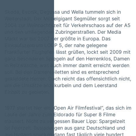
Skoda, Evonik, Degussa und Wella tummeln sich in
Weiterstadt. Der Möbelgigant Segmüller sorgt seit
2004 zur Weihnachtszeit für Verkehrschaos auf der A5
und den umliegenden Zubringerstraßen. Der Media
Markt war bis 2007 der größte in Europa. Das
Einkaufszentrum LOOP 5, der nahe gelegene
Frankfurter Flughafen lässt grüßen, lockt seit 2009 mit
ganz besonderen Spiegeln auf den Herrenklos, Damen
in Reizwäsche, was auch immer damit erreicht werden
soll. Bei den Damentoiletten sind es entsprechend
gekleidete Herren. Doch reicht das offensichtlich nicht,
um die Umsätze anzukurbeln und dem Leerstand
Einhalt zu gebieten.
1977 startet hier ein „Open Air Filmfestival“, das sich im
Laufe der Jahre zum Eldorado für Super 8 Filme
mausert. Nicht zu vergessen Bauer Lipp: Spargelzeit
ist Feierzeit. Busladungen aus ganz Deutschland und
aus Holland spucken dann fast täglich viele hundert