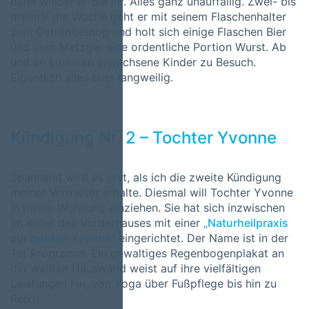
dann wieder er bei ihr. Alles ganz unauffällig. Zwei- bis
dreimal die Woche geht er mit seinem Flaschenhalter
zum Getränkeshop und holt sich einige Flaschen Bier
und vom Metzger eine ordentliche Portion Wurst. Ab
und an kommen erwachsene Kinder zu Besuch.
Eigentlich alles eher langweilig.
Kündigung Nr. 2 – Tochter Yvonne
Spannend wird es erst, als ich die zweite Kündigung
meiner Vermieter erhalte. Diesmal will Tochter Yvonne
in meine Wohnung einziehen. Sie hat sich inzwischen
im Keller des Vorderhauses mit einer
„Naturheilpraxis
zur bunten Yvonne“
eingerichtet. Der Name ist in der
Tat Programm. Ein gewaltiges Regenbogenplakat an
der weißen Hauswand weist auf ihre vielfältigen
Leistungen hin, von Yoga über Fußpflege bis hin zu
Reiki.