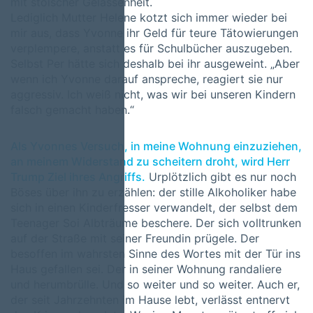
mit stoischer Gelassenheit.
Lediglich Mutter Helene kotzt sich immer wieder bei
mir aus, dass Yvonne ihr Geld für teure Tätowierungen
verplempere, anstatt es für Schulbücher auszugeben.
Selbst Per hätte sich deshalb bei ihr ausgeweint. „Aber
wenn ich Yvonne darauf anspreche, reagiert sie nur
aggressiv. Ich weiß nicht, was wir bei unseren Kindern
falsch gemacht haben.“
Als Yvonnes Versuch, in meine Wohnung einzuziehen,
an meinem Widerstand zu scheitern droht, wird Herr
Trump Ziel ihres Angriffs.
Urplötzlich gibt es nur noch
Böses über ihn zu erzählen: der stille Alkoholiker habe
sich in einen Kinderfresser verwandelt, der selbst dem
Teenager Soi Albträume beschere. Der sich volltrunken
auf der Straße mit seiner Freundin prügele. Der
besoffen im wahrsten Sinne des Wortes mit der Tür ins
Haus gefallen sei. Der in seiner Wohnung randaliere
und herumbrülle. Und so weiter und so weiter. Auch er,
der seit Jahrzehnten im Hause lebt, verlässt entnervt