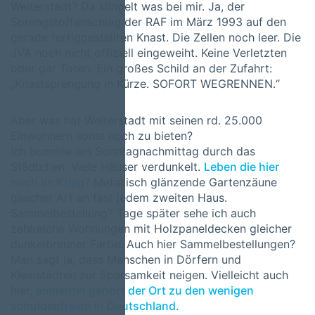
Weiterstadt? Da klingelt was bei mir. Ja, der
Sprengstoffanschlag der RAF im März 1993 auf den
gerade fertiggestellten Knast. Die Zellen noch leer. Die
JVA noch nicht offiziell eingeweiht. Keine Verletzten
oder gar Toten. Ein großes Schild an der Zufahrt:
„Knastsprengung in Kürze. SOFORT WEGRENNEN.“
Aber was hat Weiterstadt mit seinen rd. 25.000
Einwohnern sonst noch zu bieten?
Ich bummle am Sonntagnachmittag durch das
Städtchen. Viele Häuser verdunkelt.
Leben die hier
noch im Krieg?
Metallisch glänzende Gartenzäune
gleicher Art an fast jedem zweiten Haus.
Sammelbestellung? Tage später sehe ich auch
zahlreiche Wohnungen mit Holzpaneldecken gleicher
dunkelbrauner Farbe. Auch hier Sammelbestellungen?
Man sagt ja, dass Menschen in Dörfern und
Kleinstädten zur Sparsamkeit neigen. Vielleicht auch
hier.
Immerhin gehört der Ort zu den wenigen
schuldenfreien in Deutschland.