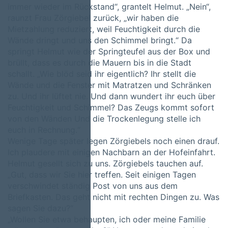
immer wieder im Rückstand“, grantelt Helmut. „Nein“,
raunzt Frau Zörgiebel zurück, „wir haben die
Mietzahlung reduziert, weil Feuchtigkeit durch die
Wände dringt und uns den Schimmel bringt.“ Da
springt Helmut wie der Springteufel aus der Box und
brüllt, dass es durch die Mauern bis in die Stadt
schallt. „Wie blöd seid ihr eigentlich? Ihr stellt die
Wände und die Fenster mit Matratzen und Schränken
zu. Und ihr lüftet nie. Und dann wundert ihr euch über
Feuchtigkeit und Schimmel? Das Zeugs kommt sofort
von den Wänden Und die Trockenlegung stelle ich
euch in Rechnung.“
Wenige Tage später legen Zörgiebels noch einen drauf.
Ich plaudere mit einigen Nachbarn an der Hofeinfahrt.
Helmut gesellt sich zu uns. Zörgiebels tauchen auf.
„Gut, dass wir Sie hier treffen. Seit einigen Tagen
verschwindet ständig Post von uns aus dem
Briefkasten. Das geht nicht mit rechten Dingen zu. Was
sagen Sie dazu?“
„Wollen Sie etwa behaupten, ich oder meine Familie