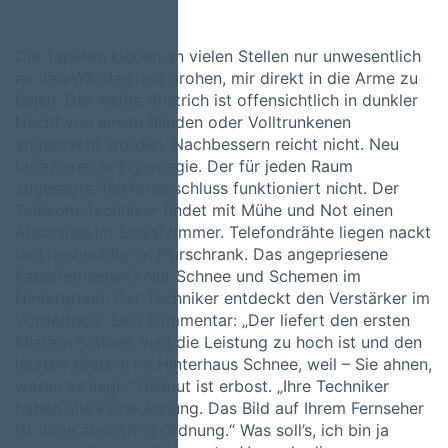
Die Tapeten kleben an vielen Stellen nur unwesentlich
an den Wänden und drohen, mir direkt in die Arme zu
fallen. Der weiße Anstrich ist offensichtlich in dunkler
Nacht von einem Blinden oder Volltrunkenen
angebracht worden. Nachbessern reicht nicht. Neu
tapezieren in Eigenregie. Der für jeden Raum
zugesagte Telefonanschluss funktioniert nicht. Der
Telekom-Techniker findet mit Mühe und Not einen
Anschluss im Schlafzimmer. Telefondrähte liegen nackt
und unschuldig im Flurschrank. Das angepriesene
Kabelfernsehen? Nur Schnee und Schemen im
Hintergrund. Der Techniker entdeckt den Verstärker im
Vorderhaus. Sein Kommentar: „Der liefert den ersten
Mietern Schnee, weil die Leistung zu hoch ist und den
letzten Mietern im Hinterhaus Schnee, weil – Sie ahnen,
woran es liegt.“ Helmut ist erbost. „Ihre Techniker
haben alle keine Ahnung. Das Bild auf Ihrem Fernseher
ist doch absolut in Ordnung.“ Was soll’s, ich bin ja