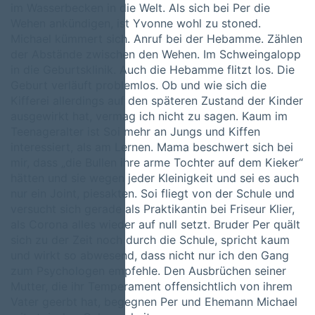
im Wasserbecken in die Welt. Als sich bei Per die
Wehen ankündigen, ist Yvonne wohl zu stoned.
Michael kümmert sich. Anruf bei der Hebamme. Zählen
der Abstände zwischen den Wehen. Im Schweingalopp
in die Geburtsklinik. Auch die Hebamme flitzt los. Die
Geburt verläuft problemlos. Ob und wie sich die
Kifferei allerdings auf den späteren Zustand der Kinder
ausgewirkt hat, vermag ich nicht zu sagen. Kaum im
Teenageralter ist Soi mehr an Jungs und Kiffen
interessiert, als am Lernen. Mama beschwert sich bei
mir, dass „die Bullen ihre arme Tochter auf dem Kieker“
hätten und sie wegen jeder Kleinigkeit und sei es auch
nur ein Joint, piesakten. Soi fliegt von der Schule und
versucht sich gerade als Praktikantin bei Friseur Klier,
als Corona alles wieder auf null setzt. Bruder Per quält
sich zu der Zeit noch durch die Schule, spricht kaum
und wirkt so abwesend, dass nicht nur ich den Gang
zum Psychologen empfehle. Den Ausbrüchen seiner
Mutter, die ihr Temperament offensichtlich von ihrem
Vater geerbt hat, begegnen Per und Ehemann Michael