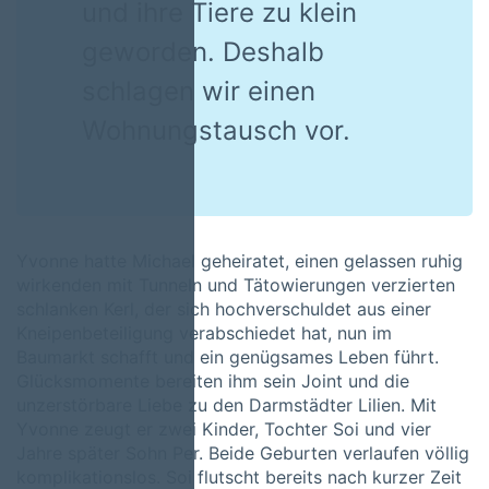
und ihre Tiere zu klein
geworden. Deshalb
schlagen wir einen
Wohnungstausch vor.
Yvonne hatte Michael geheiratet, einen gelassen ruhig
wirkenden mit Tunneln und Tätowierungen verzierten
schlanken Kerl, der sich hochverschuldet aus einer
Kneipenbeteiligung verabschiedet hat, nun im
Baumarkt schafft und ein genügsames Leben führt.
Glücksmomente bereiten ihm sein Joint und die
unzerstörbare Liebe zu den Darmstädter Lilien. Mit
Yvonne zeugt er zwei Kinder, Tochter Soi und vier
Jahre später Sohn Per. Beide Geburten verlaufen völlig
komplikationslos. Soi flutscht bereits nach kurzer Zeit