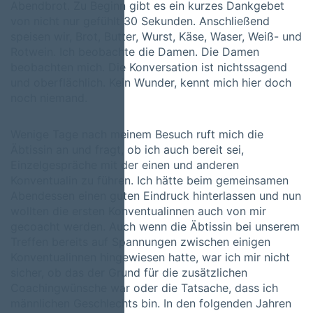
Abendbrot. Zu Beginn gibt es ein kurzes Dankgebet
von nicht nur gefühlt 30 Sekunden. Anschließend
speisen wir, Brot, Butter, Wurst, Käse, Waser, Weiß- und
Rotwein. Ich beobachte die Damen. Die Damen
beobachten mich. Die Konversation ist nichtssagend
und oberflächlich. Kein Wunder, kennt mich hier doch
noch niemand.
Wenige Tage nach meinem Besuch ruft mich die
Äbtissin an und fragt, ob ich auch bereit sei,
Einzelgespräche mit der einen und anderen
Konventualin zu führen. Ich hätte beim gemeinsamen
Abendessen einen guten Eindruck hinterlassen und nun
wollten die ersten Konventualinnen auch von mir
gecoacht werden. Auch wenn die Äbtissin bei unserem
Treffen bereits auf Spannungen zwischen einigen
Konventualinnen hingewiesen hatte, war ich mir nicht
sicher, ob das der Grund für die zusätzlichen
Coachingwünsche war oder die Tatsache, dass ich
männlichen Geschlechts bin. In den folgenden Jahren