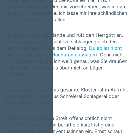
Kloster verbunden. Und Sie kommen hier frisch
angekrochen und wollen mir vorschreiben, was ich zu
tun und zu lassen habe. Ich lasse mir ihre schändlichen
Lügen nicht länger gefallen.“
Die andere ringt die Hände und ruft den Herrgott an.
Als das nichts hilft, zischt sie schlangengleich den
berühmten Spruch aus dem Dekalog:
Du sollst nicht
falsch gegen deinen Nächsten aussagen.
Denn nicht
ich lüge, sondern Sie. Ich weiß genau, was Sie draußen
in Ihrem Bekanntenkreis über mich an Lügen
verbreiten.“
Das Fass läuft über. Das gesamte Kloster ist in Aufruhr.
Fehlt nur noch, dass aus Schreierei Schlägerei oder
Damencatchen wird.
Die Äbtissin hatte den Streit offensichtlich nicht
schlichten können. Nun beruft sie kurzfristig eine
Versammlung aller Konventualinnen ein. Ernst schaut