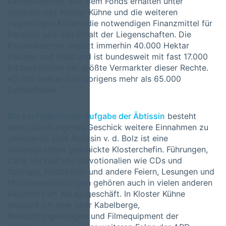
Klosterkammer. Aus dem Fonds erhalten unter
anderem das Kloster Kühne und die weiteren
zugehörigen Klöster die notwendigen Finanzmittel für
Personal und den Erhalt der Liegenschaften. Die
Klosterkammer besitzt immerhin 40.000 Hektar
Flächen und Wald und ist bundesweit mit fast 17.000
Erbbaurechten der größte Vermarkter dieser Rechte.
40.000 Hektar sind übrigens mehr als 65.000
Fußballfelder.
Die kaufmännische Aufgabe der Äbtissin
besteht
darin, durch eigenes Geschick weitere Einnahmen zu
generieren. Und Äbtissin v. d. Bolz ist eine
ausgesprochen geschickte Klosterchefin. Führungen,
Café, Verkauf von Devotionalien wie CDs und
Schnaps, Hochzeits- und andere Feiern, Lesungen und
Musikveranstaltungen gehören auch in vielen anderen
Klöstern zum Alltagsgeschäft. In Kloster Kühne
stolpere ich aber über Kabelberge,
Beleuchtungsanlagen und Filmequipment der