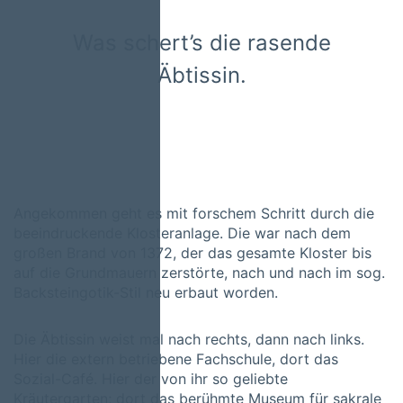
Was schert’s die rasende
Äbtissin.
Angekommen geht es mit forschem Schritt durch die
beeindruckende Klosteranlage. Die war nach dem
großen Brand von 1372, der das gesamte Kloster bis
auf die Grundmauern zerstörte, nach und nach im sog.
Backsteingotik-Stil neu erbaut worden.
Die Äbtissin weist mal nach rechts, dann nach links.
Hier die extern betriebene Fachschule, dort das
Sozial-Café. Hier der von ihr so geliebte
Kräutergarten; dort das berühmte Museum für sakrale