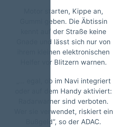
Motor starten, Kippe an,
Gummi geben. Die Äbtissin
kennt auf der Straße keine
Gnade und lässt sich nur von
ihrem kleinen elektronischen
Helfer vor Blitzern warnen.
„… egal, ob im Navi integriert
oder auf dem Handy aktiviert:
Radarwarner sind verboten.
Wer sie verwendet, riskiert ein
Bußgeld“, so der ADAC.