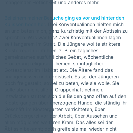
mangelnder Höflichkeit und anderes mehr.
Bei einem meiner Besuche ging es vor und hinter den
Kulissen hoch her.
Drei Konventualinnen hielten mich
an und baten mich, ganz kurzfristig mit der Äbtissin zu
sprechen. Was war los? Zwei Konventualinnen lagen
seit längerem im Streit. Die Jüngere wollte striktere
Klosterregeln einführen, z. B. ein tägliches
gemeinsames ausführliches Gebet, wöchentliche
Erörterung religiöser Themen, sonntäglicher
Gottesdienst im Habitat etc. Die Ältere fand das
unangemessen und egoistisch. Es sei der Jüngeren
doch freigestellt, soviel zu beten, wie sie wolle. Sie
solle aber nicht alle in Gruppenhaft nehmen.
Inzwischen stritten sich die Beiden ganz offen auf den
Klostergängen über unerzogene Hunde, die ständig ihr
Geschäft im Klostergarten verrichteten, über
Drückebergerei vor der Arbeit, über Aussehen und
allen möglichen weiteren Kram. Das alles sei der
Äbtissin bekannt; doch greife sie mal wieder nicht