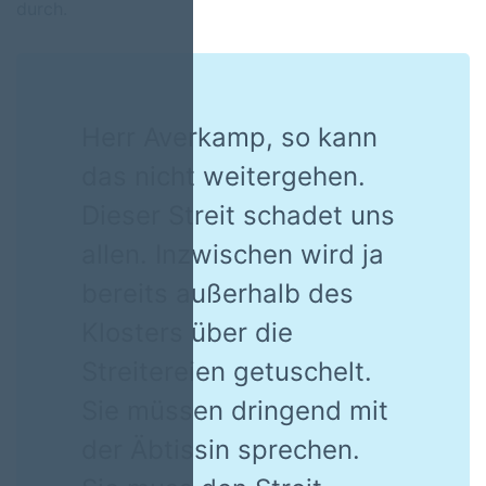
durch.
Herr Averkamp, so kann
das nicht weitergehen.
Dieser Streit schadet uns
allen. Inzwischen wird ja
bereits außerhalb des
Klosters über die
Streitereien getuschelt.
Sie müssen dringend mit
der Äbtissin sprechen.