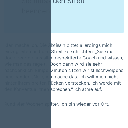
Sie muss den Streit
beenden.
Klar, mache ich. Die Äbtissin bittet allerdings mich,
einzugreifen und den Streit zu schlichten. „Sie sind
doch der von uns allen respektierte Coach und wissen,
wie man das regelt.“ Doch dann wird sie sehr
nachdenklich. Einige Minuten sitzen wir stillschweigend
beieinander. „Nein, ich mache das. Ich will mich nicht
hinter Ihrem breiten Rücken verstecken. Ich werde mit
den Konventualinnen sprechen.“ Ich atme auf.
Rund vier Wochen später. Ich bin wieder vor Ort.