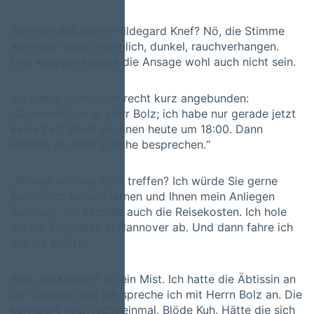
Wer war das denn? Hildegard Knef? Nö, die Stimme
war noch tiefer, männlich, dunkel, rauchverhangen.
Und knapper konnte die Ansage wohl auch nicht sein.
Ich bleibe dann auch recht kurz angebunden:
„Grundsätzlich ja, Herr Bolz; ich habe nur gerade jetzt
keine Zeit. Passt es Ihnen heute um 18:00. Dann
können wir alles in Ruhe besprechen.“
„Können wir uns nicht treffen? Ich würde Sie gerne
persönlich kennen lernen und Ihnen mein Anliegen
darlegen. Ich bezahle auch die Reisekosten. Ich hole
Sie am Flughafen in Hannover ab. Und dann fahre ich
uns ins Kloster.“
Was, ins Kloster? So ein Mist. Ich hatte die Äbtissin an
der Strippe. Und die spreche ich mit Herrn Bolz an. Die
korrigiert mich nicht einmal. Blöde Kuh. Hätte die sich