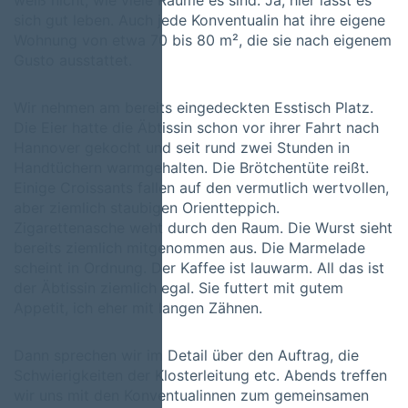
weiß nicht, wie viele Räume es sind. Ja, hier lässt es
sich gut leben. Auch jede Konventualin hat ihre eigene
Wohnung von etwa 70 bis 80 m², die sie nach eigenem
Gusto ausstattet.
Wir nehmen am bereits eingedeckten Esstisch Platz.
Die Eier hatte die Äbtissin schon vor ihrer Fahrt nach
Hannover gekocht und seit rund zwei Stunden in
Handtüchern warmgehalten. Die Brötchentüte reißt.
Einige Croissants fallen auf den vermutlich wertvollen,
aber ziemlich staubigen Orientteppich.
Zigarettenasche weht durch den Raum. Die Wurst sieht
bereits ziemlich mitgenommen aus. Die Marmelade
scheint in Ordnung. Der Kaffee ist lauwarm. All das ist
der Äbtissin ziemlich egal. Sie futtert mit gutem
Appetit, ich eher mit langen Zähnen.
Dann sprechen wir im Detail über den Auftrag, die
Schwierigkeiten der Klosterleitung etc. Abends treffen
wir uns mit den Konventualinnen zum gemeinsamen