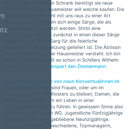
Betttüchern. Für diesen Schrank benötigt sie neue
Einlegeböden. Der Hausmeister will welche kaufen. Die
um
Äbtissin packt ihn, geht mit uns raus zu einer Art
Schuppen. Dort stapeln sich einige Särge, die als
Zwischenstation benutzt werden. Stirbt eine
tz
Konventualin, wird sie zunächst in einen dieser Särge
gelegt, bis der finale Sarg für die feierliche
Aussegnung und Beisetzung geliefert ist. Die Äbtissin
zeigt auf die Särge; der Hausmeister versteht. Ich bin
irritiert. Doch wie heißt es schon in Schillers Wilhelm
Tell:
Die Axt im Haus erspart den Zimmermann.
Zu meiner Zeit war ich von neun Konventualinnen im
Kloster umringt.
Das sind Frauen, oder um im
Sprachgebrauch des Klosters zu bleiben, Damen, die
sich dort einfinden, um ein Leben in einer
Frauengemeinschaft zu führen. In gewissem Sinne also
eine christliche Frauen WG. Jugendliche Fünfzigjährige
treffen dort auf jung gebliebene Neunzigjährige.
Ledige, Verwitwete, Geschiedene, Topmanagerin,