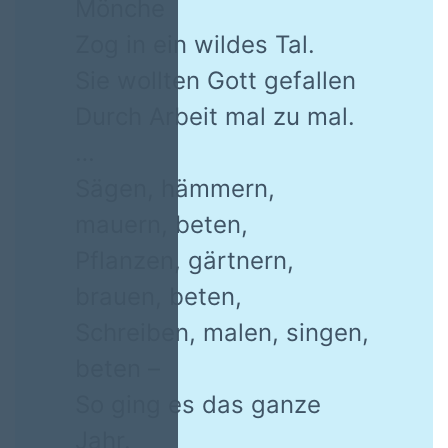
Mönche
Zog in ein wildes Tal.
Sie wollten Gott gefallen
Durch Arbeit mal zu mal.
…
Sägen, hämmern,
mauern, beten,
Pflanzen, gärtnern,
brauen, beten,
Schreiben, malen, singen,
beten –
So ging es das ganze
Jahr.