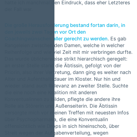
hatte ich manchmal den Eindruck, dass eher Letzteres
der Fall war.
Die große Herausforderung bestand fortan darin, in
den jeweils zwei Tagen vor Ort den
Coachingwünschen aller gerecht zu werden
. Es gab
Rangeleien zwischen den Damen, welche in welcher
Reihenfolge und wie viel Zeit mit mir verbringen durfte.
Das wurde üblicherweise strikt hierarchisch geregelt:
an erster Stelle stand die Äbtissin, gefolgt von der
Priorin, also ihrer Vertretung, dann ging es weiter nach
Alter und Aufenthaltsdauer im Kloster. Nur hin und
wieder stand auch Relevanz an zweiter Stelle. Suchte
die eine noch eine Koalition mit anderen
Konventualinnen zu bilden, pflegte die andere ihre
Rolle als Störerin und Außenseiterin. Die Äbtissin
versorgte mich vor meinen Treffen mit neuesten Infos
über Psychopharmaka, die eine Konventualin
offensichtlich wie Drops in sich hineinschob, über
Streit wegen der Aufgabenverteilung, wegen