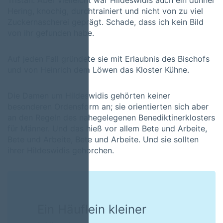
Tristan. Aber vielleicht war Hildeswidis auch ein dünner
Hering, knochig, durchtrainiert und nicht von zu viel
Zuckernascherei geprägt. Schade, dass ich kein Bild
von ihr gefunden habe.
Auf jeden Fall gründete sie mit Erlaubnis des Bischofs
und von Heinrich dem Löwen das Kloster Kühne.
Die Damen um Hildeswidis gehörten keiner
besonderen Ordensform an; sie orientierten sich aber
an den Regeln des nahegelegenen Benediktinerklosters
für Männer. Und das hieß vor allem Bete und Arbeite,
Bete und Arbeite, Bete und Arbeite. Und sie sollten
ihrer Hildeswidis gehorchen.
Ein Häuflein kleiner