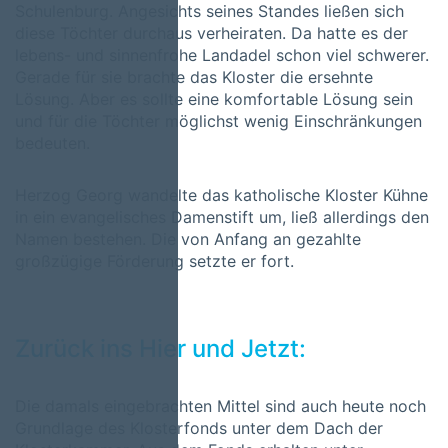
Schulenburg. Angesichts seines Standes ließen sich
diese Töchter durchaus verheiraten. Da hatte es der
lebens- und sinnenfrohe Landadel schon viel schwerer.
Gerade für sie brachte das Kloster die ersehnte
Lösung. Aber es sollte eine komfortable Lösung sein
und für die Töchter möglichst wenig Einschränkungen
bedeuten.
Herzog Georg wandelte das katholische Kloster Kühne
in ein evangelisches Damenstift um, ließ allerdings den
Namen bestehen. Die von Anfang an gezahlte
großzügige Förderung setzte er fort.
Zurück ins Hier und Jetzt:
Die damals eingebrachten Mittel sind auch heute noch
Grundlage des Klosterfonds unter dem Dach der