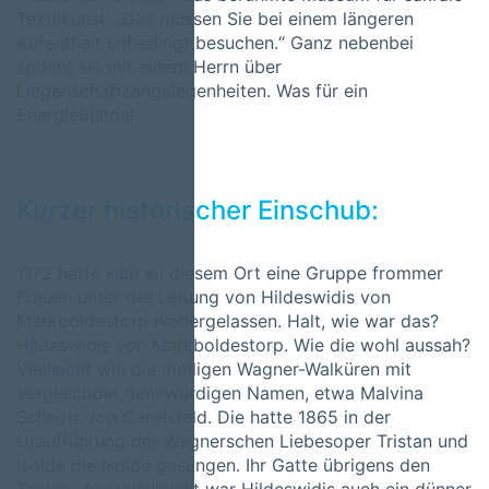
Textilkunst. „Das müssen Sie bei einem längeren
Aufenthalt unbedingt besuchen.“ Ganz nebenbei
spricht sie mit einem Herrn über
Liegenschaftsangelegenheiten. Was für ein
Energiebündel.
Kurzer historischer Einschub:
1172 hatte sich an diesem Ort eine Gruppe frommer
Frauen unter der Leitung von Hildeswidis von
Markboldestorp niedergelassen. Halt, wie war das?
Hildeswidis von Markboldestorp. Wie die wohl aussah?
Vielleicht wie die molligen Wagner-Walküren mit
vergleichbar denkwürdigen Namen, etwa Malvina
Schnorr von Carolsfeld. Die hatte 1865 in der
Uraufführung der Wagnerschen Liebesoper Tristan und
Isolde die Isolde gesungen. Ihr Gatte übrigens den