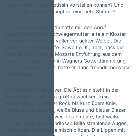
nicht ordentlich als Äbtissin vorstellen können? Und
wieso hatte die überhaupt so eine tiefe Stimme?
Mein Freund Karl-Martin hatte mir den Anruf
angekündigt. Seine Schwiegermutter leite ein Kloster
mit einem Hühnerstall voller verrückter Weiber. Die
bräuchte dringend Hilfe. Soweit o. K.; aber, dass die
Äbtissin wie Osmin in Mozarts Entführung aus dem
Serail oder wie Hagen in Wagners Götterdämmerung
im tiefsten Bass klingt, hatte er dann freundlicherweise
verschwiegen.
Ich fliege nach Hannover. Die Äbtissin steht in der
Ankunftshalle, auffällig groß gewachsen, kein
Nonnengewand, blauer Rock bis kurz übers Knie,
flache braune Schuhe, weiße Bluse und blauer Blazer.
Offensichtlich nur schwer bezähmbare, fast weiße
Mähne. Hinter ihrer randlosen Brille strahlende Augen,
die fast ein wenig schelmisch blitzen. Die Lippen mit