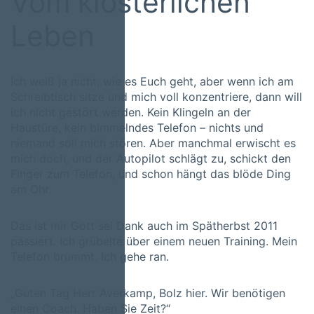
Vom klösterlichen
Leben
Ich weiß ja nicht, wie es Euch geht, aber wenn ich am
Schreibtisch sitze und mich voll konzentriere, dann will
ich nicht gestört werden. Kein Klingeln an der
Haustüre, kein bimmelndes Telefon – nichts und
niemand soll mich stören. Aber manchmal erwischt es
mich doch, und der Autopilot schlägt zu, schickt den
Finger zum Telefon, und schon hängt das blöde Ding
am Ohr.
Das ist mir Gott sei Dank auch im Spätherbst 2011
passiert. Ich grübelte über einem neuen Training. Mein
Telefon brummt. Ich gehe ran.
„Guten Tag Herr Averkamp, Bolz hier. Wir benötigen
einen Coach. Haben Sie Zeit?“