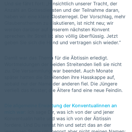
Und sie fährt fort: „Hinsichtlich unserer Tracht, der
Anzahl an Gottesdiensten und der Teilnahme daran,
haben wir eine klare Klosterregel. Der Vorschlag, mehr
Glaubensthemen zu diskutieren, ist nicht neu; wir
werden darüber auf unserem nächsten Konvent
sprechen. Ihr Streit ist also völlig überflüssig. Jetzt
geben Sie sich die Hand und vertragen sich wieder.“
Damit war das Thema für die Äbtissin erledigt.
Wortmeldungen der beiden Streitenden ließ sie nicht
zu. Die Versammlung war beendet. Auch Monate
später hatten die Streitenden ihre Hasskappe auf,
sobald nur der Name der anderen fiel. Die Jüngere
verließ das Kloster; die Ältere fand eine neue Feindin.
Die allgemeine Erwartung der Konventualinnen an
mich war:
ich sage Dir, was ich von der und jener
Konventualin halte und was ich von der Äbtissin
fordere. Und Du rennst hin und setzt das an der
jeweiligen Stelle um, nennst aber nicht meinen Namen;