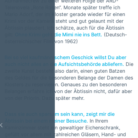
Aufnahmecrew zu einer weiteren Folge der ARD-
Telenovela „Rote Rosen“. Monate später treffe ich
Mario Adorf, der im Kloster gerade wieder für einen
Krimi vor der Kamera steht und gut gelaunt mit der
Äbtissin plaudert. Ich schätze, auch für die Äbtissin
gilt:
Ohne Krimi geht die Mimi nie ins Bett.
(Deutsch-
österreichischer Film von 1962)
Bei so viel kaufmännischem Geschick willst Du aber
auch nicht alles an die Aufsichtsbehörde abliefern.
Die
zweite Kunst besteht also darin, einen guten Batzen
des Geldes für die besonderen Belange der Damen des
Klosters zu reservieren. Genaues zu den besonderen
Belangen erfahre ich von der Äbtissin nicht, dafür aber
von der Priorin. Dazu später mehr.
Dass sie auch sparsam sein kann, zeigt mir die
Äbtissin bei einem meiner Besuche.
In Ihrem
k
Kaminzimmer steht ein gewaltiger Eichenschrank,
gefüllt vor allem mit zahlreichen Gläsern, Hand- und