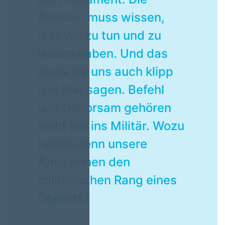
Äbtissin muss wissen,
was wir zu tun und zu
lassen haben. Und das
muss sie uns auch klipp
und klar sagen. Befehl
und Gehorsam gehören
nicht nur ins Militär. Wozu
haben denn unsere
Äbtissinnen den
militärischen Rang eines
Obersts?