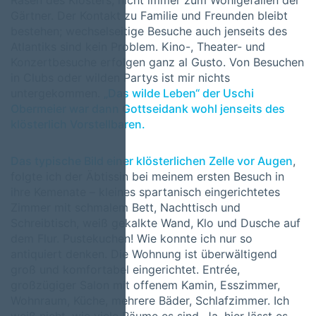
Rasen des Klosters, nicht immer zum Wohlgefallen der
Gärtner. Der Kontakt zu Familie und Freunden bleibt
bestehen; wechselseitige Besuche auch jenseits des
Atlantiks sind kein Problem. Kino-, Theater- und
Konzertbesuche erfolgen ganz al Gusto. Von Besuchen
in Clubs oder wilden Partys ist mir nichts
untergekommen.
„Das wilde Leben“ der Uschi
Obermeier war dann Gottseidank wohl jenseits des
klösterlich Vorstellbaren.
Das typische Bild einer klösterlichen Zelle vor Augen
,
folgte ich der Äbtissin bei meinem ersten Besuch in
ihre Kemenate – kleines spartanisch eingerichtetes
Zimmer mit schmalem Bett, Nachttisch und
Schreibtisch, weiß gekalkte Wand, Klo und Dusche auf
dem Flur. Pustekuchen! Wie konnte ich nur so
antiquiert denken. Die Wohnung ist überwältigend
groß und komfortabel eingerichtet. Entrée,
großzügiger Salon mit offenem Kamin, Esszimmer,
Wohnraum, Küche, mehrere Bäder, Schlafzimmer. Ich