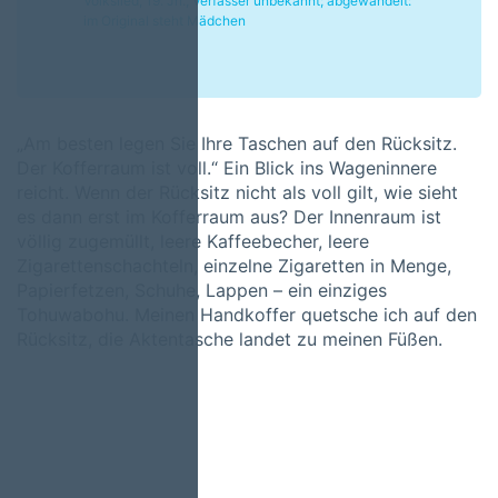
Volkslied, 19. Jh., Verfasser unbekannt; abgewandelt:
im Original steht Mädchen
„Am besten legen Sie Ihre Taschen auf den Rücksitz.
Der Kofferraum ist voll.“ Ein Blick ins Wageninnere
reicht. Wenn der Rücksitz nicht als voll gilt, wie sieht
es dann erst im Kofferraum aus? Der Innenraum ist
völlig zugemüllt, leere Kaffeebecher, leere
Zigarettenschachteln, einzelne Zigaretten in Menge,
Papierfetzen, Schuhe, Lappen – ein einziges
Tohuwabohu. Meinen Handkoffer quetsche ich auf den
Rücksitz, die Aktentasche landet zu meinen Füßen.