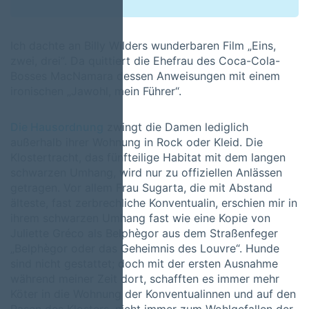
Ich dachte an Billy Wilders wunderbaren Film „Eins,
zwei, drei“. Da quittiert die Ehefrau des Coca-Cola-
Bosses MacNamara dessen Anweisungen mit einem
ironischen „Jawohl, mein Führer“.
Die Hausordnung
zwingt die Damen lediglich
außerhalb ihrer Wohnung in Rock oder Kleid. Die
Klostertracht, das fünfteilige Habitat mit dem langen
schwarzen Umhang, wird nur zu offiziellen Anlässen
getragen. Vor allem Frau Sugarta, die mit Abstand
älteste, fast zerbrechliche Konventualin, erschien mir in
ihrem schwarzen Umhang fast wie eine Kopie von
Juliette Gréco als Belphègor aus dem Straßenfeger
„Belphègor oder das Geheimnis des Louvre“. Hunde
sind nicht gestattet; doch mit der ersten Ausnahme
während meiner Zeit dort, schafften es immer mehr
Köter in die Wohnung der Konventualinnen und auf den