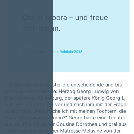
Ora et labora – und freue
dich daran.
….
Text und Musik Heinz Reinlein 2018
1711 brachte dem Kloster die entscheidende und bis
heute wirkende Wende: Herzog Georg Ludwig von
Braunschweig-Kühneburg, der spätere König Georg I.,
war, wie viele Adelige vor und nach ihm mit der Frage
konfrontiert „Was mache ich mit meinen Töchtern, die
ich nicht verheiraten kann?“ Georg hatte eine Tochter
aus der Ehe mit seiner Cousine Dorothea und drei aus
der Beziehung zu seiner Mätresse Melusine von der